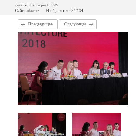
Альбом:
Спикеры UDAW
Сайт:
udaw.uz
Изображение: 84/134
Предыдущее
Следующее