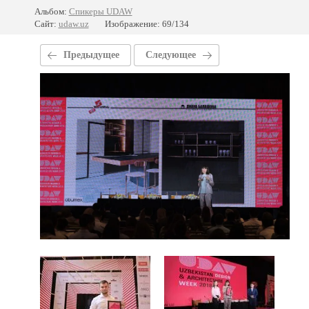
Альбом:
Спикеры UDAW
Сайт:
udaw.uz
Изображение: 69/134
Предыдущее
Следующее