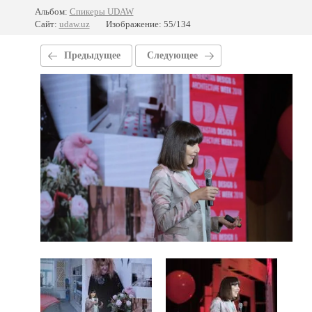
Альбом:
Спикеры UDAW
Сайт:
udaw.uz
Изображение: 55/134
Предыдущее
Следующее