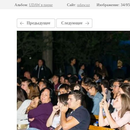
Альбом:
UDAW в парке
Сайт:
udaw.uz
Изображение: 34/95
Предыдущее
Следующее