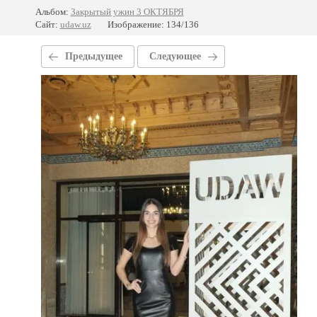
Альбом:
Закрытый ужин 3 ОКТЯБРЯ
Сайт:
udaw.uz
Изображение: 134/136
Предыдущее
Следующее