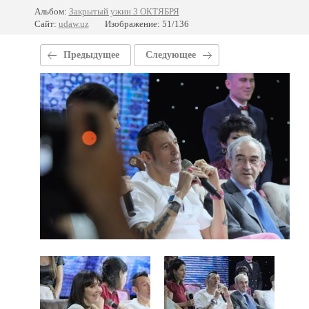
Альбом:
Закрытый ужин 3 ОКТЯБРЯ
Сайт:
udaw.uz
Изображение: 51/136
Предыдущее
Следующее