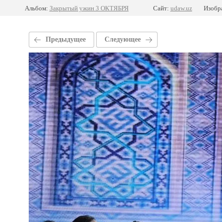
Альбом:
Закрытый ужин 3 ОКТЯБРЯ
Сайт:
udaw.uz
Изобр
Предыдущее
Следующее