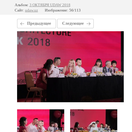
Альбом:
3 ОКТЯБРЯ UDAW 2018
Сайт:
udaw.uz
Изображение: 56/113
Предыдущее
Следующее