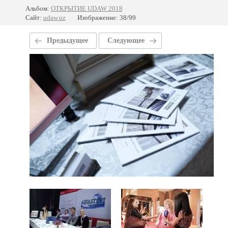
Альбом:
ОТКРЫТИЕ UDAW 2018
Сайт:
udaw.uz
Изображение: 38/99
Предыдущее
Следующее